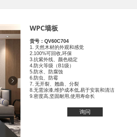
WPC墙板
货号：QV60C704
1. 天然木材的外观和感觉
2.100%可回收,环保
3.抗紫外线、颜色稳定
4.防火等级（B1级）
5.防水、防腐蚀
6.防虫、防霉
7. 无开裂、翘曲、分裂
8.无需涂漆,维护成本低,易于安装和清洁
9.密度高,坚固耐用,使用寿命长
询问