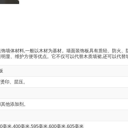
饰墙体材料,一般以木材为基材。墙面装饰板具有质轻、防火、
明显、维护方便等优点。它不仅可以代替木质墙裙,还可以代替
墙板
、烫印、层压。
和其他添加剂。
50毫米,400毫米,595毫米.600毫米,605毫米