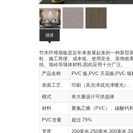
描述
竹木纤维墙板是近年来发展起来的一种新型装
蛀、施工简便、成本低、使用安全、装饰效果
纸、墙砖等墙体材料,因此应用十分广泛。
产品名称
PVC 板,PVC 天花板,PVC 
表面工艺
印刷（高光泽或光泽哑光）
模式
有大量设计可供选择
材料
聚氯乙烯（PVC）、碳酸钙
PVC含量
超过 75%
宽度
200毫米,250毫米,300毫米,3