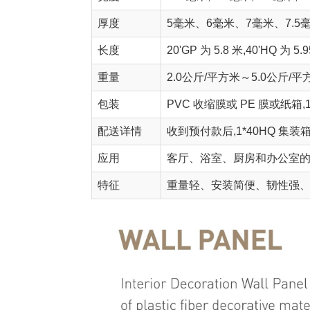
厚度
5毫米、6毫米、7毫米、7.5
长度
20'GP 为 5.8 米,40'HQ 
重量
2.0公斤/平方米～5.0公斤/平
包装
PVC 收缩膜或 PE 膜或纸箱
配送详情
收到预付款后,1*40HQ 集装箱需
应用
客厅、浴室、厨房和办公室
特征
重量轻、安装简便、韧性强